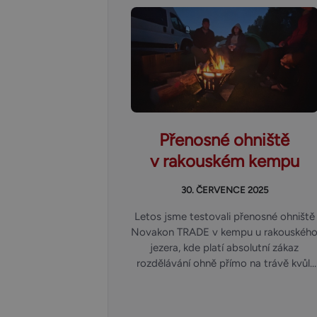
Přenosné ohniště
v rakouském kempu
30. ČERVENCE 2025
Letos jsme testovali přenosné ohniště
Novakon TRADE v kempu u rakouskéh
jezera, kde platí absolutní zákaz
rozdělávání ohně přímo na trávě kvůli
ochraně přírody i bezpečnosti.