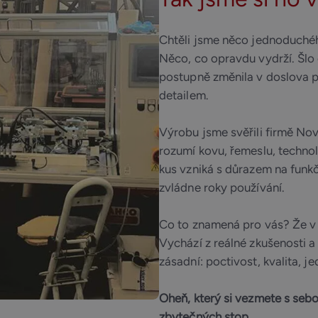
Chtěli jsme něco jednoduchého
Něco, co opravdu vydrží. Šlo 
postupně změnila v doslova 
detailem.
Výrobu jsme svěřili firmě No
rozumí kovu, řemeslu, technolo
kus vzniká s důrazem na funkčn
zvládne roky používání.
Co to znamená pro vás? Že v r
Vychází z reálné zkušenosti a
zásadní: poctivost, kvalita, 
Oheň, který si vezmete s sebo
zbytečných stop.