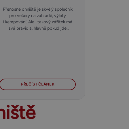
Přenosné ohniště je skvělý společník
pro večery na zahradě, výlety
i kempování. Ale i takový zážitek má
svá pravidla, hlavně pokud jde
o bezpečnost. V našem E‍-‍shopu
zazehnuto.cz na to nezapomínáme –
a vy byste neměli taky.
PŘEČÍST ČLÁNEK
niště