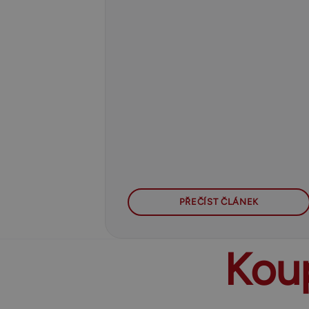
PŘEČÍST ČLÁNEK
Koup