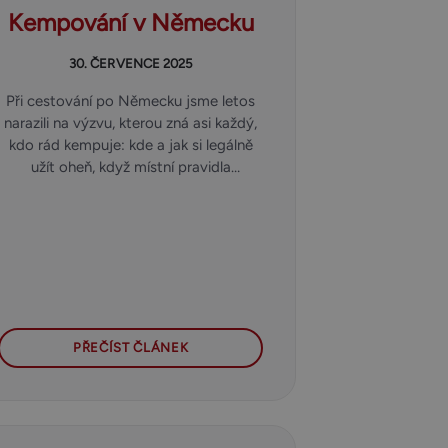
Kempování v Německu
30. ČERVENCE 2025
Při cestování po Německu jsme letos
narazili na výzvu, kterou zná asi každý,
kdo rád kempuje: kde a jak si legálně
užít oheň, když místní pravidla
rozdělávání ohně na zemi nepovolují?
Na řadě míst je totiž přímé rozdělávání
ohně zakázáno kvůli požární
bezpečnosti a ochraně přírody –
a pokuty mohou být nemalé. Naštěstí
jsme měli s sebou přenosné ohniště
Novakon TRADE, které se ukázalo jako
klíč k pohodovému večeru – legálně,
PŘEČÍST ČLÁNEK
bezpečně a bez nepořádku.