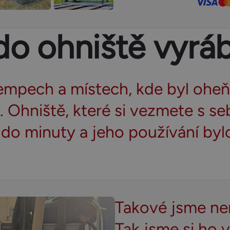
do ohniště vyráb
empech a místech, kde byl oheň 
. Ohniště, které si vezmete s se
do minuty a jeho používání byl
Takové jsme nen
Tak jsme si ho v