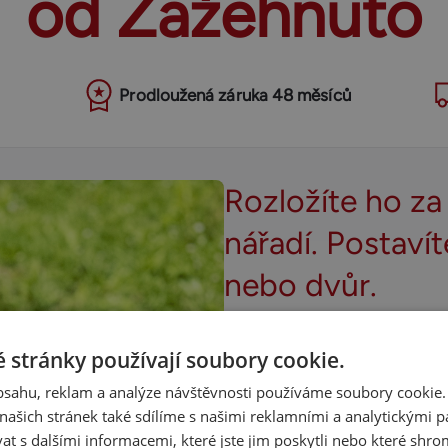
od Zažehnuto
Prodloužená záruka 48 měsíců
Rozložíte ho za
nářadí. Postaví
nebo dvůr.
Popel zůstane uvnitř a půda n
 stránky používají soubory cookie.
ohniště složíte do obalu a hod
obsahu, reklam a analýze návštěvnosti používáme soubory cookie.
a ohniště připravené na další 
ašich stránek také sdílíme s našimi reklamními a analytickými par
 s dalšími informacemi, které jste jim poskytli nebo které shro
ŽÁRUVZDORNÁ KOTLOVÁ OCEL