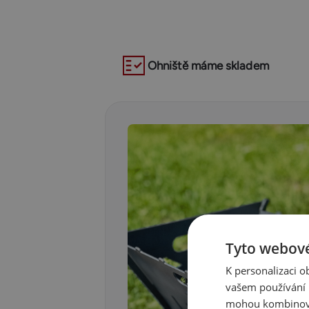
Ohniště máme skladem
Tyto webové
K personalizaci 
vašem používání n
mohou kombinovat