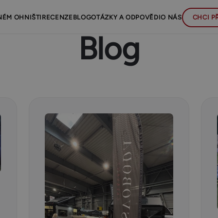
NÉM OHNIŠTI
RECENZE
BLOG
OTÁZKY A ODPOVĚDI
O NÁS
CHCI P
Blog