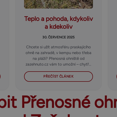
Teplo a pohoda, kdykoliv
a kdekoliv
30. ČERVENCE 2025
Chcete si užít atmosféru praskajícího
ohně na zahradě, v kempu nebo třeba
na pláži? Přenosná ohniště od
zazehnuto.cz vám to umožní – chytře,
bezpečně a stylově.
PŘEČÍST ČLÁNEK
it Přenosné oh