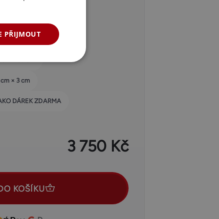
RÁCI AŽ 30 LET!
E PŘIJMOUT
NUTO VÁŽÍ 12 KG
 cm × 30 cm
 cm × 3 cm
JAKO DÁREK ZDARMA
3 750 Kč
DO KOŠÍKU