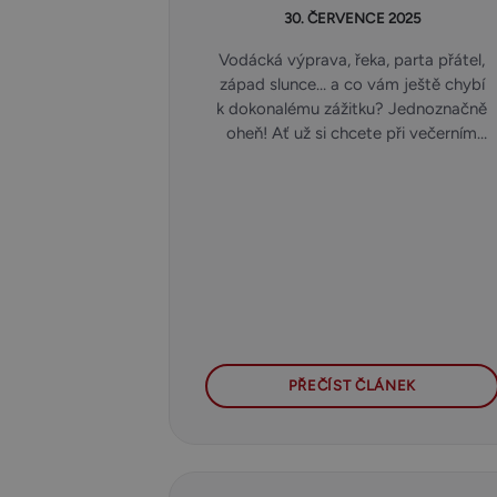
30. ČERVENCE 2025
Vodácká výprava, řeka, parta přátel,
západ slunce… a co vám ještě chybí
k dokonalému zážitku? Jednoznačně
oheň! Ať už si chcete při večerním
kotvení připravit něco dobrého, ohřát
se při večerním posezení nebo si jen
užít nezapomenutelnou atmosféru
u proudu vody, přenosné ohniště
zazehnuto.cz je přesně to, co na vašich
vodáckých dobrodružstvích oceníte
nejvíc.
PŘEČÍST ČLÁNEK