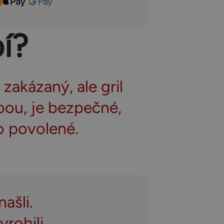
í?
zakázaný, ale gril
bou, je bezpečné,
o povolené.
ašli.
yrobili.