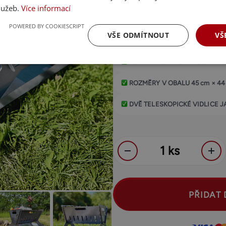
služeb.
Více informací
ŽIVOTNOST JE DÍKY KVALITNÍ P
POWERED BY COOKIESCRIPT
VŠE ODMÍTNOUT
VŠ
PŘENOSNÉ OHNIŠTĚ OD ZAŽEH
ROZMĚRY OHNIŠTĚ
45 cm × 40
ROZMĚRY V OBALU
45 cm × 44
DVĚ TELESKOPICKÉ VIDLICE 
PŘIDAT 